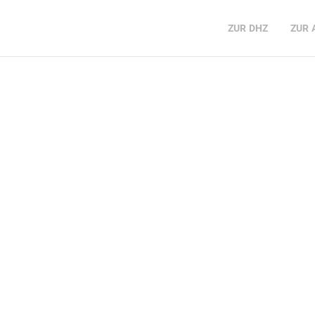
ZUR
DHZ
ZUR