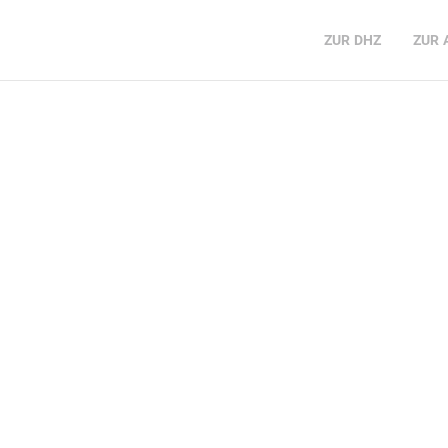
ZUR
DHZ
ZUR