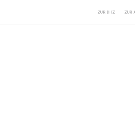
ZUR
DHZ
ZUR