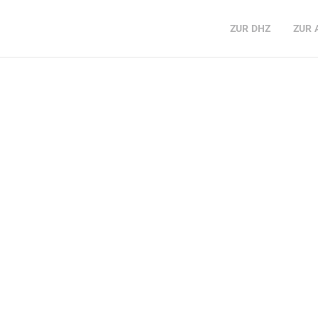
ZUR
DHZ
ZUR