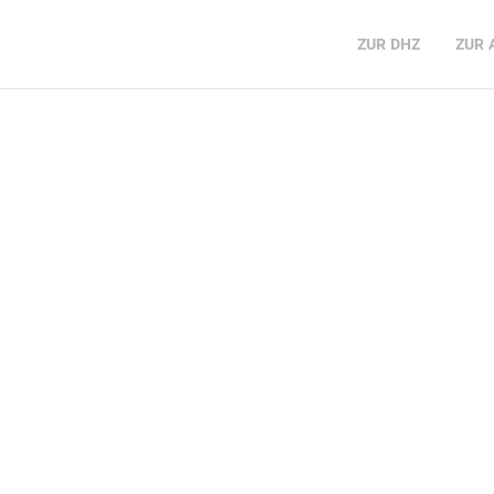
ZUR
DHZ
ZUR