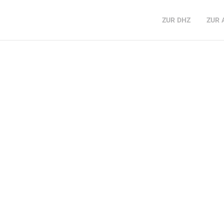
ZUR
DHZ
ZUR