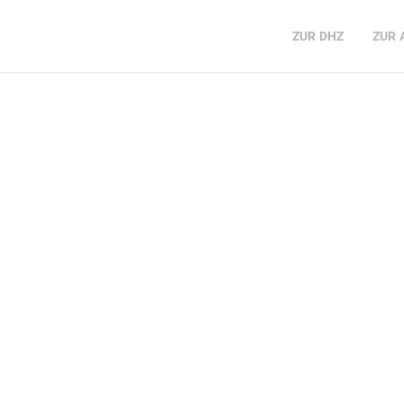
ZUR
DHZ
ZUR