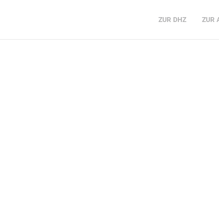
ZUR
DHZ
ZUR