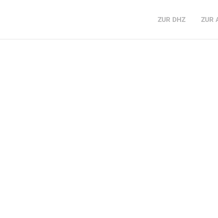
ZUR
DHZ
ZUR