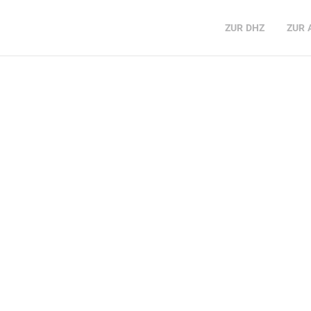
ZUR
DHZ
ZUR