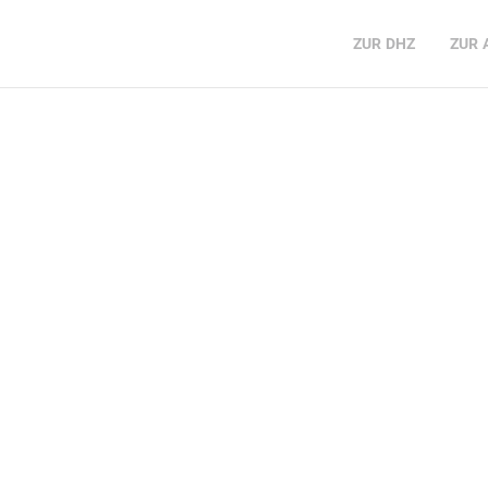
ZUR
DHZ
ZUR