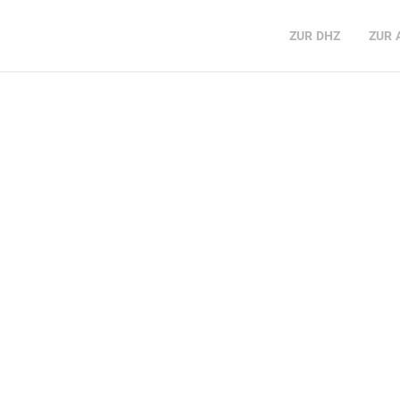
ZUR
DHZ
ZUR