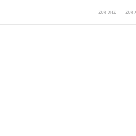
ZUR
DHZ
ZUR