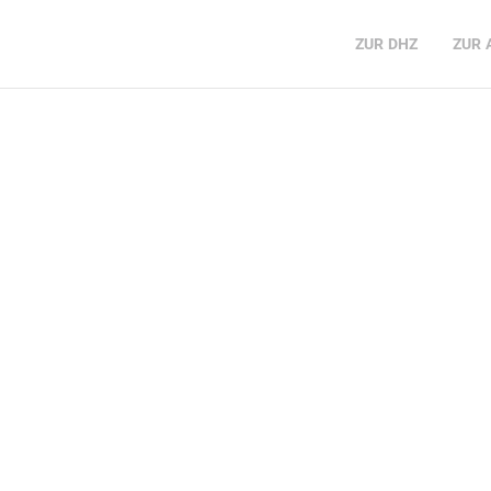
ZUR
DHZ
ZUR