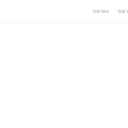
ZUR
DHZ
ZUR