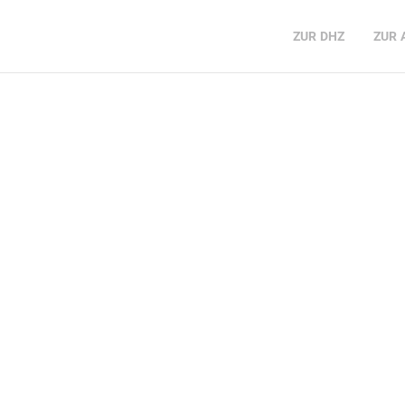
ZUR
DHZ
ZUR