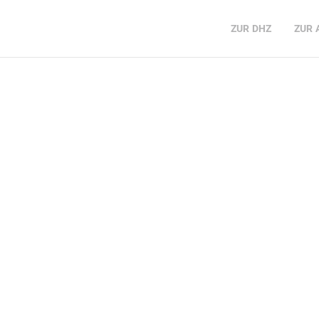
ZUR
DHZ
ZUR