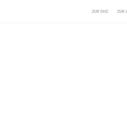
ZUR
DHZ
ZUR