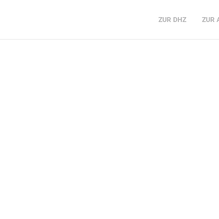
ZUR
DHZ
ZUR