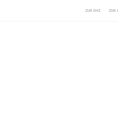
ZUR
DHZ
ZUR